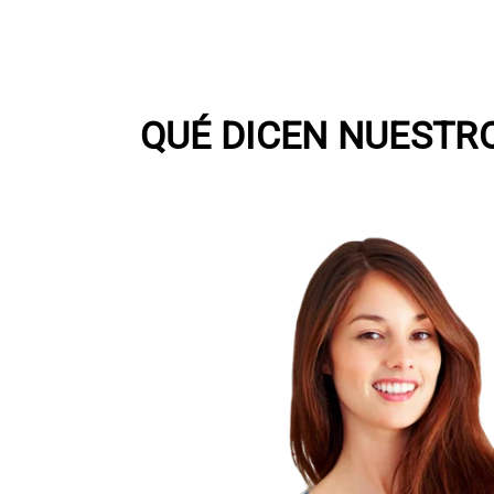
QUÉ DICEN NUESTR
En poco tiempo fueron varias las pe
me dieron referencias de dicho curso 
s
en nuestra empresa tuvimos la oc
proyectar alguno de estos cursos par
o
de nuestros clientes con dedicación 
as
En este instante conocí a su autor
Torres, director gerente de la empres