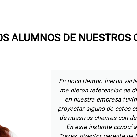
OS ALUMNOS DE NUESTROS 
rsonas que
Recuerdo el primer curs
y al final
(viernes y sábado), mi prim
asión de
“ya me han estropeado el f
a un grupo
día aun me pueden explicar 
exclusiva.
en 2!!!”.
: Carlos
a Taktica.