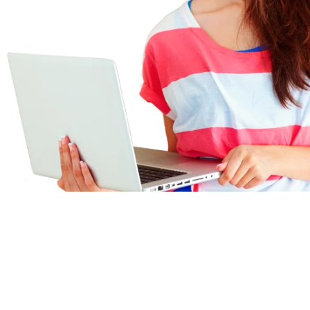
Él me explicó que no había secretos,
truco de magia, tampoco una ilusió
sólo se trataba de organizar las ide
claro cuál es la mejor solución para 
las necesidades auditivas de una pe
pérdida auditiva y, METODOLO
Tomás Sánchez García
Director de Formación Phonak Ibérica, S