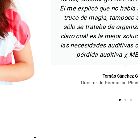
Miguel del Jes
 no era un
Técnico Superior Audio
n óptica,
as, tener
satisfacer
rsona con
GÍA.
.A.