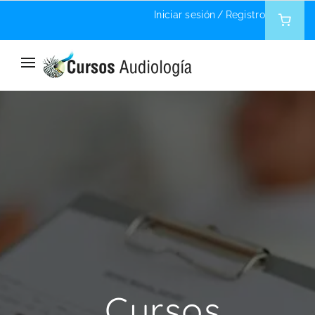
Iniciar sesión
/
Registro
Home
Gestión Empresarial
Cursos