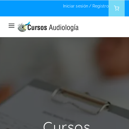
Iniciar sesión
/
Registro
Home
My account
Cursos