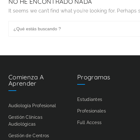
NO HE ENCONTRADO NADA
It seems we can’t find what you’re looking for. Perhaps 
Comienza A
Programas
Aprender
Estudiantes
Audiología Profesional
Profesionales
Gestión Clínicas
Full Access
Audiológicas
Gestión de Centros