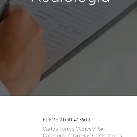
21
ELEMENTOR #17609
MAY
Carlos Torres Cleries
Sin
Categoría
No Hay Comentarios