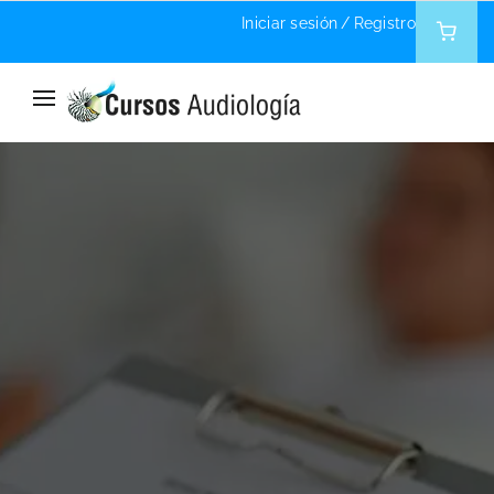
Iniciar sesión
/
Registro
Home
Blog
Blog
Cosas que nunca pensó que se podrían estudiar
online