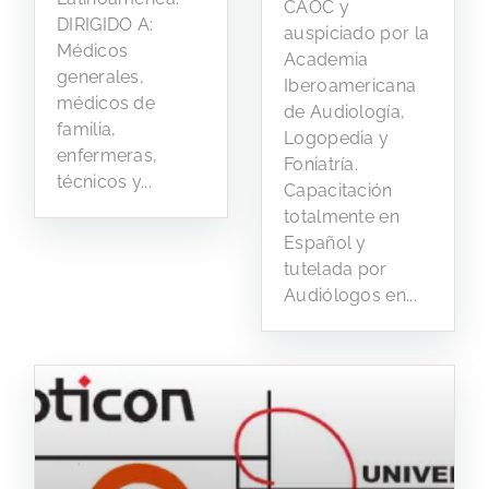
CAOC y
DIRIGIDO A:
auspiciado por la
Médicos
Academia
generales,
Iberoamericana
médicos de
de Audiología,
familia,
Logopedia y
enfermeras,
Foniatría.
técnicos y...
Capacitación
totalmente en
Español y
tutelada por
Audiólogos en...