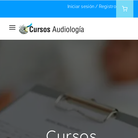
Iniciar sesión
/
Registro
Home
Instructor
Cursos