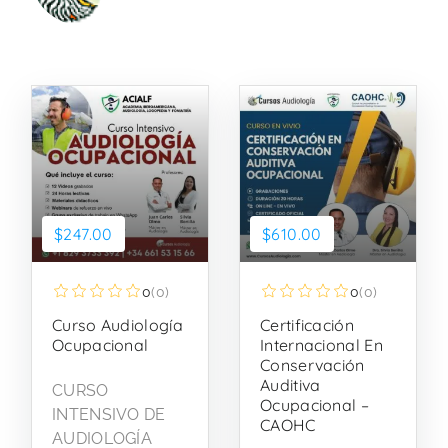
$247.00
$610.00
0
(0)
0
(0)
Curso Audiología
Certificación
Ocupacional
Internacional En
Conservación
Auditiva
CURSO
Ocupacional –
INTENSIVO DE
CAOHC
AUDIOLOGÍA