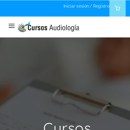
Iniciar sesión
/
Registro
Home
Instructor
Cursos