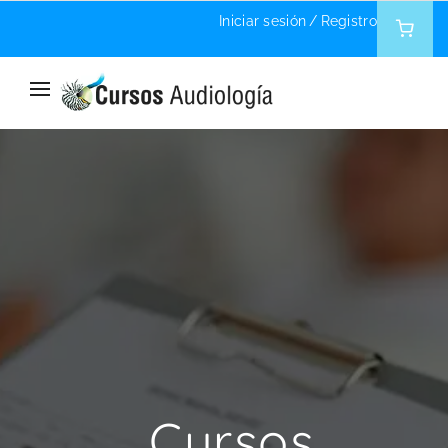
Iniciar sesión
/
Registro
Home
Instructor
Cursos