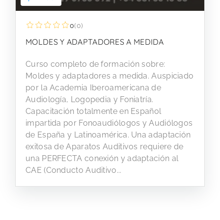
0
(0)
MOLDES Y ADAPTADORES A MEDIDA
Curso completo de formación sobre:
Moldes y adaptadores a medida. Auspiciado
por la Academia Iberoamericana de
Audiología, Logopedia y Foniatría.
Capacitación totalmente en Español
impartida por Fonoaudiólogos y Audiólogos
de España y Latinoamérica. Una adaptación
exitosa de Aparatos Auditivos requiere de
una PERFECTA conexión y adaptación al
CAE (Conducto Auditivo...