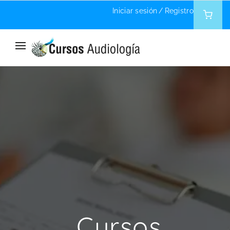
Iniciar sesión
/
Registro
Home
Instructor
Cursos