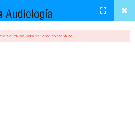
Iniciar sesión
/
Registro
OS
MEMBRESÍA
BLOG
CONTACTO
se
en el curso para ver este contenido!
 Método TAPHI 2025