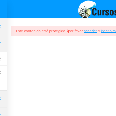
INICIO
CURSOS
FOR
2
Este contenido está protegido, ¡por favor
acceder
y
inscribir
2
ta Audioprotésica –
$347.00
2
2