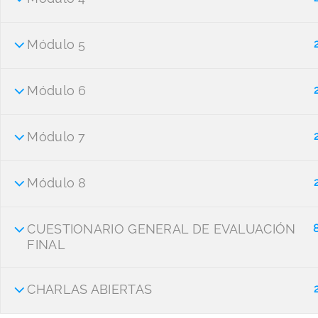
Módulo 5
Módulo 6
Módulo 7
Comienza A
Programas
Aprender
Módulo 8
Estudiantes
Audiología Profesional
Profesionales
CUESTIONARIO GENERAL DE EVALUACIÓN
Gestión Clínicas
FINAL
Full Access
Audiológicas
Gestión de Centros
CHARLAS ABIERTAS
Auditivos en Ópticas