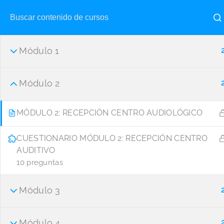
+34 661 53 15 66
cursosaudiologia@gmail.com
Módulo 1
Módulo 2
MÓDULO 2: RECEPCIÓN CENTRO AUDIOLÓGICO
Curso De NeuroVen
CUESTIONARIO MÓDULO 2: RECEPCIÓN CENTRO
AUDITIVO
10 preguntas
Módulo 3
Módulo 4