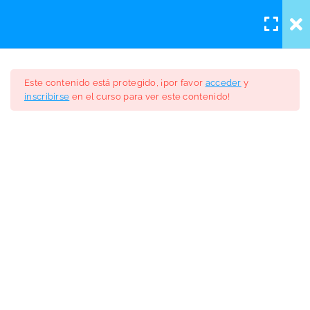
Iniciar sesión
/
Registro
Módulo 1
2
Este contenido está protegido, ¡por favor
acceder
y
inscribirse
en el curso para ver este contenido!
Módulo 2
2
Curso Otoemisiones
Módulo 3
2
Acústicas
Definiciones y Clasificación.
$247.00
Tipos de estímulo.
Examen Módulo 3
8 preguntas
15 minutos
Módulo 4
2