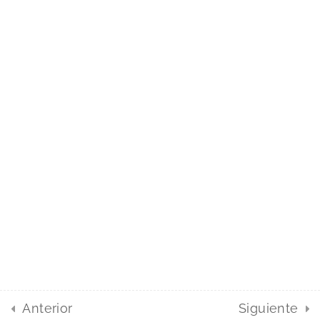
Foros
Ayuda
Contacto
Foros
FAQs
Cursos Audiología - Reservados todos los derechos
Término de servicio
Política de privacidad
Anterior
Siguiente