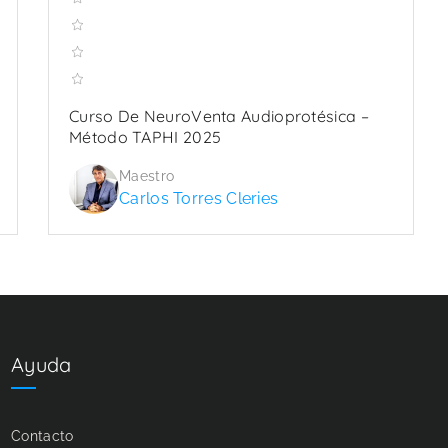
Curso De NeuroVenta Audioprotésica –
Método TAPHI 2025
Maestro
Carlos Torres Cleries
Ayuda
Contacto