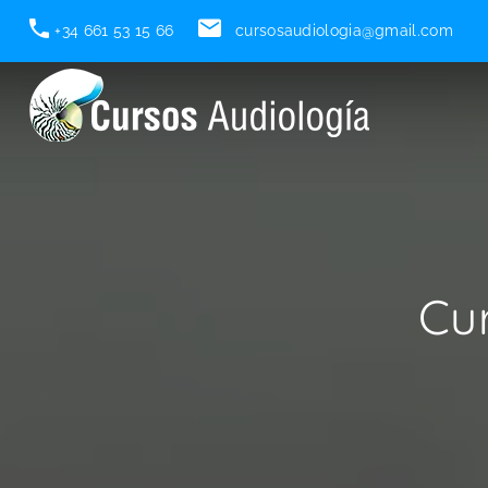
+34 661 53 15 66
cursosaudiologia@gmail.com
Cu