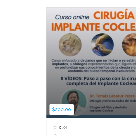
$200.00
0
(0)