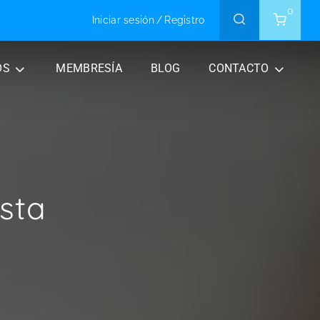
0
Iniciar sesión
/
Registro
OS
MEMBRESÍA
BLOG
CONTACTO
sta