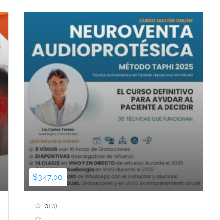
$347.00
0
(0)