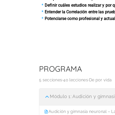
Definir cuáles estudios realizar y por 
Entender la Correlación entre las prue
Potenciarse como profesional y actual
PROGRAMA
5 secciones
40 lecciones
De por vida
Módulo 1: Audición y gimnas
Audición y gimnasia neuronal – L