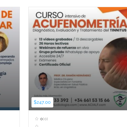
$247.00
0
(0)