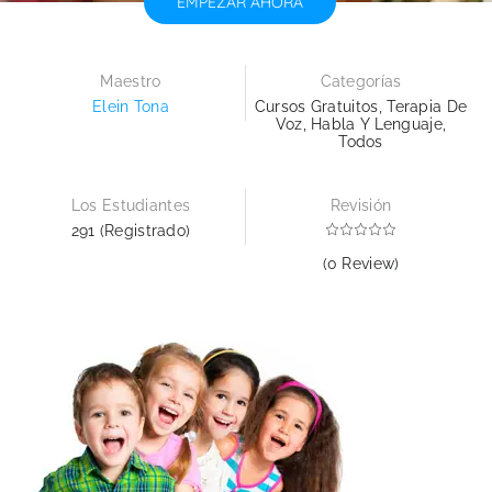
EMPEZAR AHORA
Maestro
Categorías
Elein Tona
Cursos Gratuitos
,
Terapia De
Voz, Habla Y Lenguaje
,
Todos
Los Estudiantes
Revisión
291 (Registrado)
(0 Review)