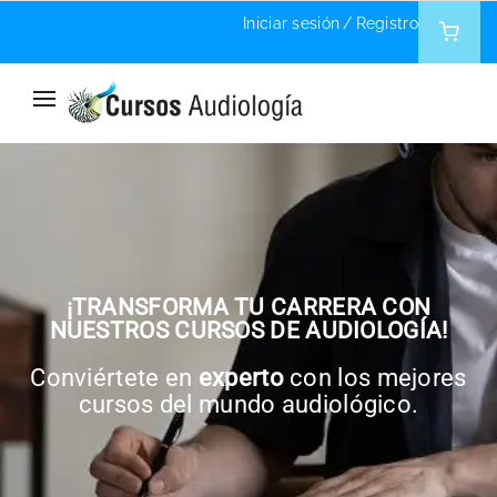
Iniciar sesión
/
Registro
¡TRANSFORMA TU CARRERA CON
NUESTROS CURSOS DE AUDIOLOGÍA!
Conviértete en
experto
con los mejores
cursos del mundo audiológico.