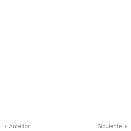
Foros
Ayuda
Contacto
Foros
FAQs
Cursos Audiología - Reservados todos los derechos
Término de servicio
Política de privacidad
Anterior
Siguiente