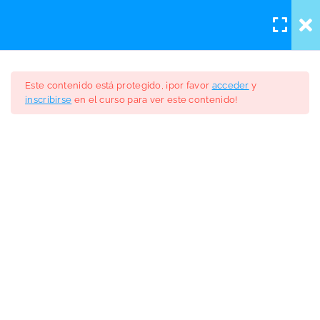
Iniciar sesión
/
Registro
JORNADA 1
4
Este contenido está protegido, ¡por favor
acceder
y
inscribirse
en el curso para ver este contenido!
JORNADA 2
5
II Forum Internacional
JORNADA 3
5
Audiología Protésica
Jornada 3: Introducción y
GRATIS
Cursos
30 minutos
Elena Guerra: Reformular la
Audiología. Por dónde
empezamos?