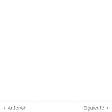
Foros
Ayuda
Contacto
Foros
FAQs
Cursos Audiología - Reservados todos los derechos
Término de servicio
Política de privacidad
Anterior
Siguiente