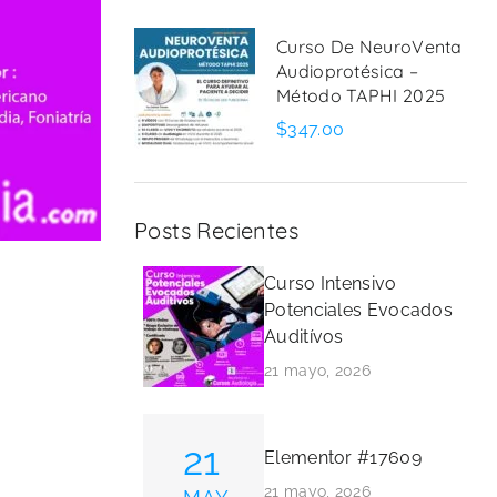
Curso De NeuroVenta
Audioprotésica –
Método TAPHI 2025
$347.00
Posts Recientes
Curso Intensivo
Potenciales Evocados
Auditívos
21 mayo, 2026
21
Elementor #17609
21 mayo, 2026