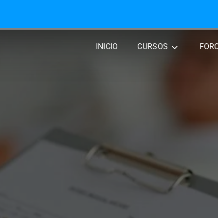
iales Evocados Auditívos
INICIO
CURSOS
FOR