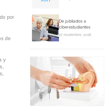
MAY
do por
De jubilados a
ciberestudiantes
27 noviembre, 2018
os de
a y
s,
s,