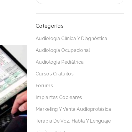
Categorías
Audiología Clínica Y Diagnóstica
Audiología Ocupacional
Audiología Pediátrica
Cursos Gratuitos
Fórums
Implantes Cocleares
Marketing Y Venta Audioprotésica
Terapia De Voz, Habla Y Lenguaje