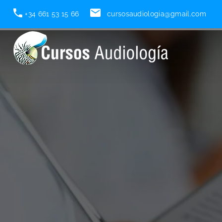
Home
+34 661 53 15 66
Blog
Sin categoría
cursosaudiologia@gmail.com
Curso Intensivo Potenc