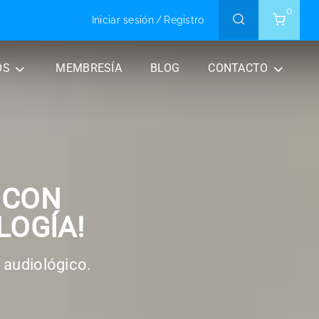
0
Iniciar sesión
/
Registro
OS
MEMBRESÍA
BLOG
CONTACTO
 CON
LOGÍA!
 audiológico.