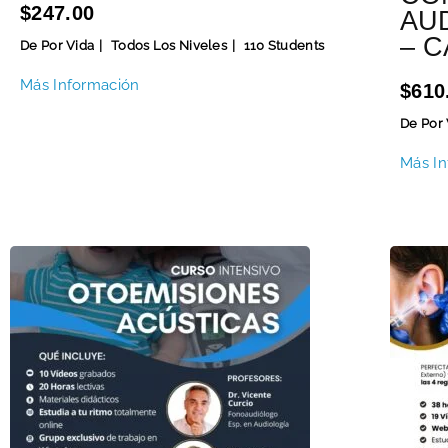
$247.00
AU
– 
De Por Vida
Todos Los Niveles
110 Students
Más Información
$610
De Por 
Más In