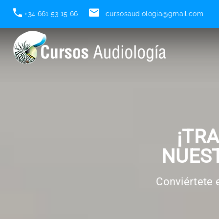
+34 661 53 15 66
cursosaudiologia@gmail.com
¡TR
NUEST
Conviértete