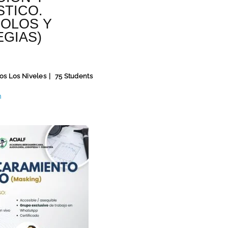
STICO.
OLOS Y
GIAS)
os Los Niveles
75 Students
n